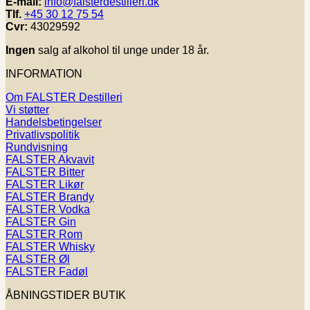
E-mail:
info@falsterdestilleri.dk
Tlf.
+45 30 12 75 54
Cvr:
43029592
Ingen
salg af alkohol til unge under 18 år.
INFORMATION
Om FALSTER Destilleri
Vi støtter
Handelsbetingelser
Privatlivspolitik
Rundvisning
FALSTER Akvavit
FALSTER Bitter
FALSTER Likør
FALSTER Brandy
FALSTER Vodka
FALSTER Gin
FALSTER Rom
FALSTER Whisky
FALSTER Øl
FALSTER Fadøl
ÅBNINGSTIDER BUTIK