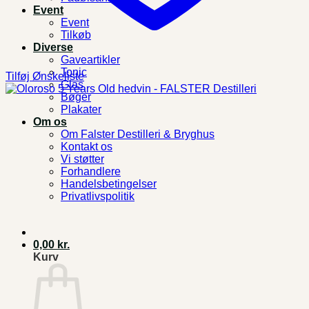
Event
Event
Tilkøb
Diverse
Gaveartikler
Tonic
Tilføj Ønskeliste
Glas
Bøger
Plakater
Om os
Om Falster Destilleri & Bryghus
Kontakt os
Vi støtter
Forhandlere
Handelsbetingelser
Privatlivspolitik
0,00
kr.
Kurv