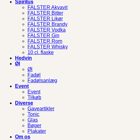
Spiritus
FALSTER Akvavit
FALSTER Bitter
FALSTER Likør
FALSTER Brandy
FALSTER Vodka
FALSTER Gin
FALSTER Rom
FALSTER Whisky
10 cl. flaske
Hedvin
Øl
Øl
Fadøl
Fadølsanlæg
Event
Event
Tilkøb
Diverse
Gaveartikler
Tonic
Glas
Bøger
Plakater
Om os