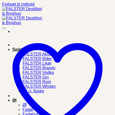
Fortsæt til indhold
Spiritus
FALSTER Akvavit
FALSTER Bitter
FALSTER Likør
FALSTER Brandy
FALSTER Vodka
FALSTER Gin
FALSTER Rom
FALSTER Whisky
10 cl. flaske
Hedvin
Øl
Øl
Fadøl
Fadølsanlæg