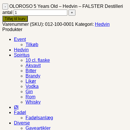
OLOROSO 5 Years Old – Hedvin – FALSTER Destilleri
antal
Tilføj til kurv
Varenummer (SKU):
012-100-0001
Kategori:
Hedvin
Produkter
Event
Tilkøb
Hedvin
Spiritus
10 cl. flaske
Akvavit
Bitter
Brandy
Likør
Vodka
Gin
Rom
Whisky
Øl
Fadøl
Fadølsanlæg
Diverse
Gaveartikler