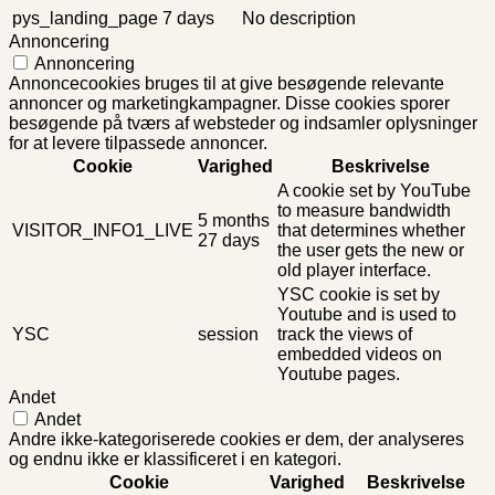
pys_landing_page
7 days
No description
Annoncering
Annoncering
Annoncecookies bruges til at give besøgende relevante
annoncer og marketingkampagner. Disse cookies sporer
besøgende på tværs af websteder og indsamler oplysninger
for at levere tilpassede annoncer.
Cookie
Varighed
Beskrivelse
A cookie set by YouTube
to measure bandwidth
5 months
VISITOR_INFO1_LIVE
that determines whether
27 days
the user gets the new or
old player interface.
YSC cookie is set by
Youtube and is used to
YSC
session
track the views of
embedded videos on
Youtube pages.
Andet
Andet
Andre ikke-kategoriserede cookies er dem, der analyseres
og endnu ikke er klassificeret i en kategori.
Cookie
Varighed
Beskrivelse