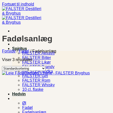
Fortsæt til indhold
Fadølsanlæg
Spiritus
Forside
/
Fadøl
/
Fadølsanlæg
FALSTER Akvavit
FALSTER Bitter
Viser 3 resultater
FALSTER Likør
FALSTER Brandy
FALSTER Vodka
FALSTER Gin
FALSTER Rom
FALSTER Whisky
10 cl. flaske
Hedvin
Øl
Øl
Fadøl
Fadølsanlæg