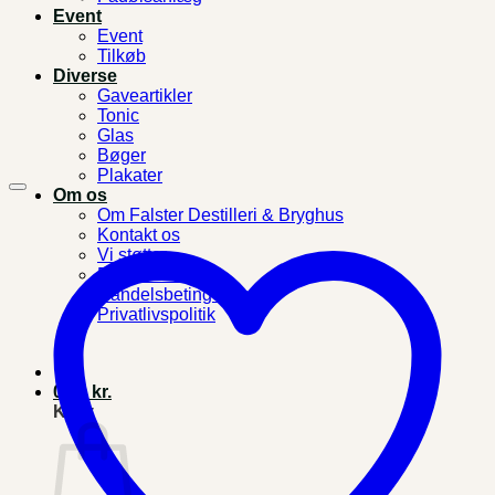
Event
Event
Tilkøb
Diverse
Gaveartikler
Tonic
Glas
Bøger
Plakater
Om os
Om Falster Destilleri & Bryghus
Kontakt os
Vi støtter
Forhandlere
Handelsbetingelser
Privatlivspolitik
0,00
kr.
Kurv