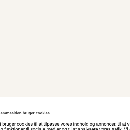
jemmesiden bruger cookies
i bruger cookies til at tilpasse vores indhold og annoncer, til at v
ig funktioner til sociale medier og til at analysere vores trafik. Vi