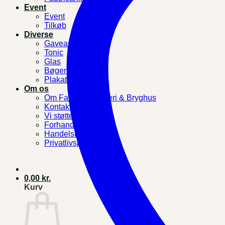
Event
Event
Tilkøb
Diverse
Gaveartikler
Tonic
Glas
Bøger
Plakater
Om os
Om Falster Destilleri & Bryghus
Kontakt os
Vi støtter
Forhandlere
Handelsbetingelser
Privatlivspolitik
0,00
kr.
Kurv