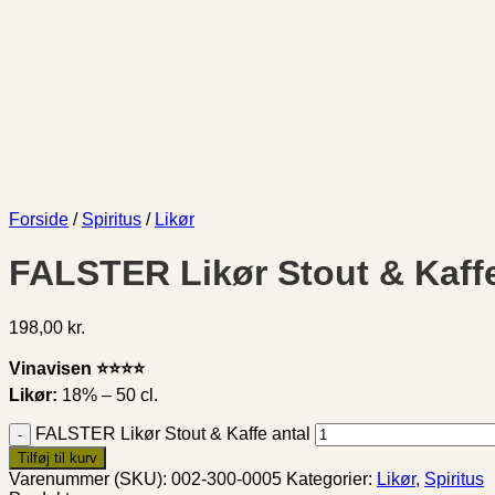
Forside
/
Spiritus
/
Likør
FALSTER Likør Stout & Kaff
198,00
kr.
Vinavisen
⭐️⭐️⭐️⭐️
Likør:
18% – 50 cl.
FALSTER Likør Stout & Kaffe antal
Tilføj til kurv
Varenummer (SKU):
002-300-0005
Kategorier:
Likør
,
Spiritus