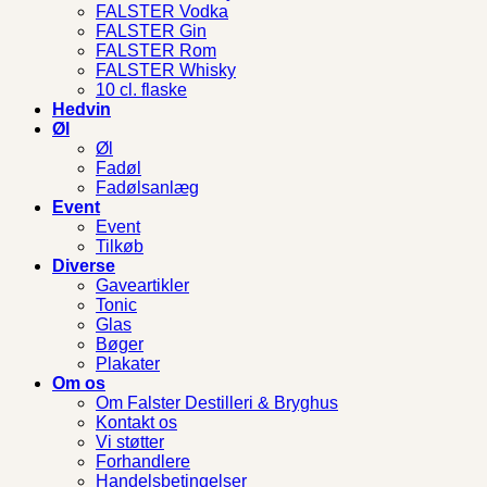
FALSTER Vodka
FALSTER Gin
FALSTER Rom
FALSTER Whisky
10 cl. flaske
Hedvin
Øl
Øl
Fadøl
Fadølsanlæg
Event
Event
Tilkøb
Diverse
Gaveartikler
Tonic
Glas
Bøger
Plakater
Om os
Om Falster Destilleri & Bryghus
Kontakt os
Vi støtter
Forhandlere
Handelsbetingelser