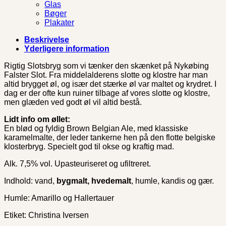
Glas
Bøger
Plakater
Beskrivelse
Yderligere information
Rigtig Slotsbryg som vi tænker den skænket på Nykøbing
Falster Slot. Fra middelalderens slotte og klostre har man
altid brygget øl, og især det stærke øl var maltet og krydret. I
dag er der ofte kun ruiner tilbage af vores slotte og klostre,
men glæden ved godt øl vil altid bestå.
Lidt info om øllet:
En blød og fyldig Brown Belgian Ale, med klassiske
karamelmalte, der leder tankerne hen på den flotte belgiske
klosterbryg. Specielt god til okse og kraftig mad.
Alk. 7,5% vol. Upasteuriseret og ufiltreret.
Indhold: vand,
bygmalt, hvedemalt
, humle, kandis og gær.
Humle: Amarillo og Hallertauer
Etiket: Christina Iversen