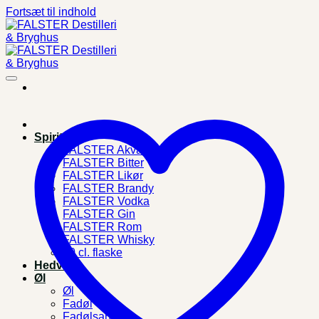
Fortsæt til indhold
Spiritus
FALSTER Akvavit
FALSTER Bitter
FALSTER Likør
FALSTER Brandy
FALSTER Vodka
FALSTER Gin
FALSTER Rom
FALSTER Whisky
10 cl. flaske
Hedvin
Øl
Øl
Fadøl
Fadølsanlæg