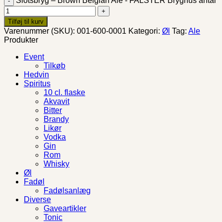
Slotsbryg – Brown Belgian Ale - FALSTER Bryghus antal
Tilføj til kurv
Varenummer (SKU):
001-600-0001
Kategori:
Øl
Tag:
Ale
Produkter
Event
Tilkøb
Hedvin
Spiritus
10 cl. flaske
Akvavit
Bitter
Brandy
Likør
Vodka
Gin
Rom
Whisky
Øl
Fadøl
Fadølsanlæg
Diverse
Gaveartikler
Tonic