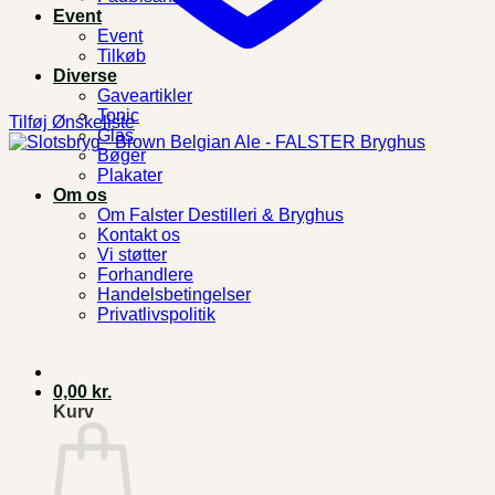
Event
Event
Tilkøb
Diverse
Gaveartikler
Tonic
Tilføj Ønskeliste
Glas
Bøger
Plakater
Om os
Om Falster Destilleri & Bryghus
Kontakt os
Vi støtter
Forhandlere
Handelsbetingelser
Privatlivspolitik
0,00
kr.
Kurv