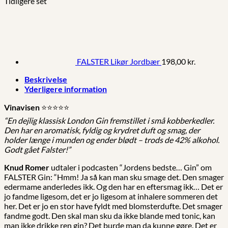
Tidligere set
FALSTER Likør Jordbær
198,00
kr.
Beskrivelse
Yderligere information
Vinavisen
⭐️⭐️⭐️⭐️⭐️
“En dejlig klassisk London Gin fremstillet i små kobberkedler.
Den har en aromatisk, fyldig og krydret duft og smag, der
holder længe i munden og ender blødt – trods de 42% alkohol.
Godt gået Falster!”
Knud Romer
udtaler i podcasten “Jordens bedste… Gin” om
FALSTER Gin: “Hmm! Ja så kan man sku smage det. Den smager
edermame anderledes ikk. Og den har en eftersmag ikk… Det er
jo fandme ligesom, det er jo ligesom at inhalere sommeren det
her. Det er jo en stor have fyldt med blomsterdufte. Det smager
fandme godt. Den skal man sku da ikke blande med tonic, kan
man ikke drikke ren gin? Det burde man da kunne gøre. Det er