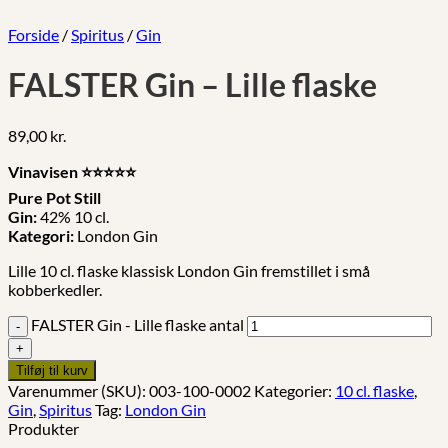
Forside
/
Spiritus
/
Gin
FALSTER Gin – Lille flaske
89,00
kr.
Vinavisen
⭐️⭐️⭐️⭐️⭐️
Pure Pot Still
Gin:
42% 10 cl.
Kategori:
London Gin
Lille 10 cl. flaske klassisk London Gin fremstillet i små
kobberkedler.
FALSTER Gin - Lille flaske antal
Tilføj til kurv
Varenummer (SKU):
003-100-0002
Kategorier:
10 cl. flaske
,
Gin
,
Spiritus
Tag:
London Gin
Produkter