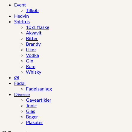
Event
Tilkøb
Hedvin
Spiritus
10 cl. flaske
Akvavit
Bitter
Brandy
Likør
Vodka
Gin
Rom
Whisky
Øl
Fadøl
Fadølsanlæg
Diverse
Gaveartikler
Tonic
Glas
Bøger
Plakater