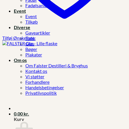
Fadølsanlæg
Event
Event
Tilkøb
Diverse
Gaveartikler
Tilføj Ønskeliste
Tonic
Glas
Bøger
Plakater
Om os
Om Falster Destilleri & Bryghus
Kontakt os
Vi støtter
Forhandlere
Handelsbetingelser
Privatlivspolitik
0,00
kr.
Kurv