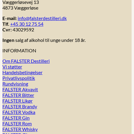
Væggerløsevej 13
4873 Væggerløse
E-mail:
info@falsterdestilleri.dk
Tlf.
+45 30 12 75 54
Cvr:
43029592
Ingen
salg af alkohol til unge under 18 år.
INFORMATION
Om FALSTER Destilleri
Vi støtter
Handelsbetingelser
Privatlivspolitik
Rundvisning
FALSTER Akvavit
FALSTER Bitter
FALSTER Likør
FALSTER Brandy
FALSTER Vodka
FALSTER Gin
FALSTER Rom
FALSTER Whisky