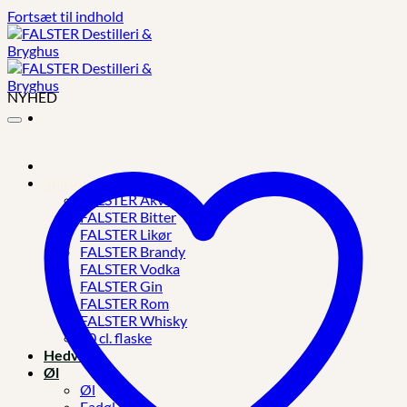
Fortsæt til indhold
NYHED
Spiritus
FALSTER Akvavit
FALSTER Bitter
FALSTER Likør
FALSTER Brandy
FALSTER Vodka
FALSTER Gin
FALSTER Rom
FALSTER Whisky
10 cl. flaske
Hedvin
Øl
Øl
Fadøl