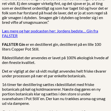
ret vildt. Ej den smager virkelig fint, og det sjove er jo, at ting
som er destilleret ordentligt og som har taget tid og hvor det er
folk som har forstand på hvad de laver, det er jo at som regel så
går smagen i dybden. Smagen går i dybden og breder sig i en
bred vifte af smagsnuancer.”
Læs mere og hør podcasten her: Jordens bedste… Gin fra
FALSTER
FALSTER Gin
er en destilleret gin, destilleret på en lille 100
liters Copper Pot Still.
Rådestillatet der anvendes er lavet på 100% økologisk hvede af
den fineste kvalitet.
Det er vigtigt at der så vidt muligt anvendes helt friske råvarer
under processen på nær et par enkelte botanicals.
16 timer før destillering sættes rådestillatet med friske
botanicals på køl og koldmacererer. Næste dag gøres en ny
portion botanicals klar og sættes i den store si under
svanehalsen i Pot Still´en. Der kan nu trækkes aroma og smag
ud via dampene.