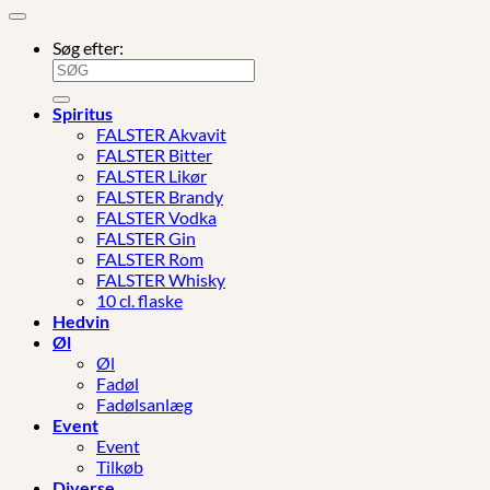
Søg efter:
Spiritus
FALSTER Akvavit
FALSTER Bitter
FALSTER Likør
FALSTER Brandy
FALSTER Vodka
FALSTER Gin
FALSTER Rom
FALSTER Whisky
10 cl. flaske
Hedvin
Øl
Øl
Fadøl
Fadølsanlæg
Event
Event
Tilkøb
Diverse